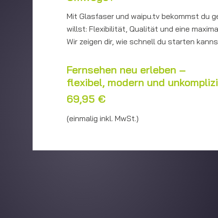
Mit Glasfaser und waipu.tv bekommst du g
willst: Flexibilität, Qualität und eine maxim
Wir zeigen dir, wie schnell du starten kanns
Fernsehen neu erleben –
flexibel, modern und unkomplizi
69,95 €
(einmalig inkl. MwSt.)
Vertrag kündigen