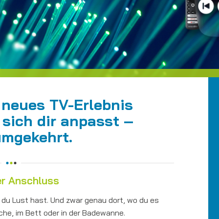
 neues TV-Erlebnis
sich dir anpasst –
umgekehrt.
er Anschluss
 du Lust hast. Und zwar genau dort, wo du es
he, im Bett oder in der Badewanne.