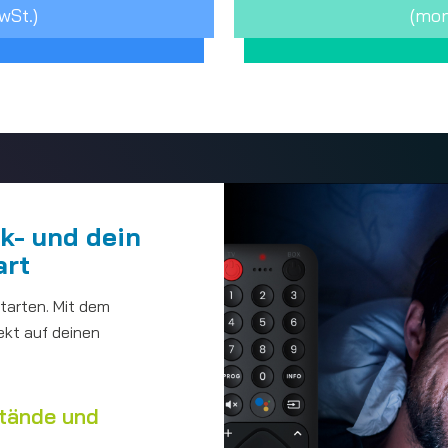
wSt.)
(mon
ck- und dein
art
Starten. Mit dem
ekt auf deinen
stände und