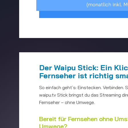
(monatlich inkl. M
Der Waipu Stick: Ein Kli
Fernseher ist richtig sm
So einfach geht`s: Einstecken. Verbinden. 
waipu.tv Stick bringst du das Streaming dir
Fernseher – ohne Umwege.
Bereit für Fernsehen ohne Um
Umwege?