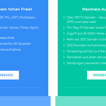
nem tollen Preis!
Maximale Au
F, RTL, SAT.1, ProSieben,
Über 310 TV-Sender – darun
ARTE und viele mehr
hen: Serien, Filme, Sport,
70+ Pay-TV-Sender sowie 
Zugriff auf 40.000+ Filme 
 waiputhek
Mehr als 300 Sender in bri
scharfer HD-Qualität
300 Stunden Aufnahmespe
erienaufnahme
Streaming auf bis zu 4 Ger
Fernsehen auf allen deinen
Sendungen pausieren oder
NSEHEN
SENDE