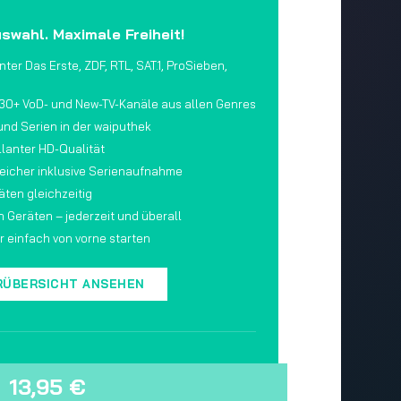
swahl. Maximale Freiheit!
ter Das Erste, ZDF, RTL, SAT.1, ProSieben,
130+ VoD- und New-TV-Kanäle aus allen Genres
und Serien in der waiputhek
llanter HD-Qualität
icher inklusive Serienaufnahme
äten gleichzeitig
 Geräten – jederzeit und überall
 einfach von vorne starten
RÜBERSICHT ANSEHEN
13,95 €