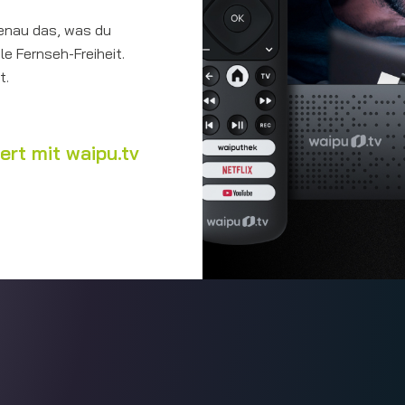
enau das, was du
ale Fernseh-Freiheit.
t.
ert mit waipu.tv